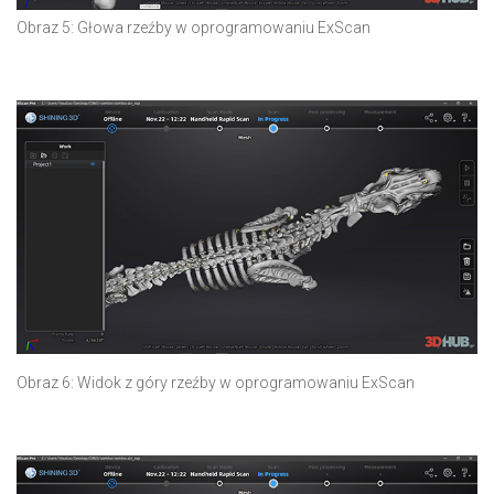
Obraz 5: Głowa rzeźby w oprogramowaniu ExScan
Obraz 6: Widok z góry rzeźby w oprogramowaniu ExScan