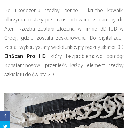
Po ukończeniu rzeźby cenne i kruche kawałki
olbrzyma zostały przetransportowane z Ioanniny do
Aten. Rzeźba została złożona w firmie 3DHUB w
Grecji, gdzie została zeskanowana. Do digitalizacji
został wykorzystany wielofunkcyjny ręczny skaner 3D
EinScan Pro HD
, który bezproblemowo pomógł
Konstantinosowi przenieść każdy element rzeźby
szkieletu do świata 3D.