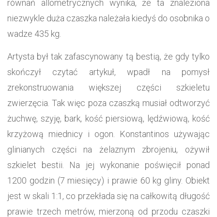
równań allometrycznych wynika, że ta znaleziona
niezwykle duża czaszka należała kiedyś do osobnika o
wadze 435 kg.
Artysta był tak zafascynowany tą bestią, że gdy tylko
skończył czytać artykuł, wpadł na pomysł
zrekonstruowania większej części szkieletu
zwierzęcia. Tak więc poza czaszką musiał odtworzyć
żuchwę, szyję, bark, kość piersiową, lędźwiową, kość
krzyżową miednicy i ogon. Konstantinos używając
glinianych części na żelaznym zbrojeniu, ożywił
szkielet bestii. Na jej wykonanie poświęcił ponad
1200 godzin (7 miesięcy) i prawie 60 kg gliny. Obiekt
jest w skali 1:1, co przekłada się na całkowitą długość
prawie trzech metrów, mierzoną od przodu czaszki