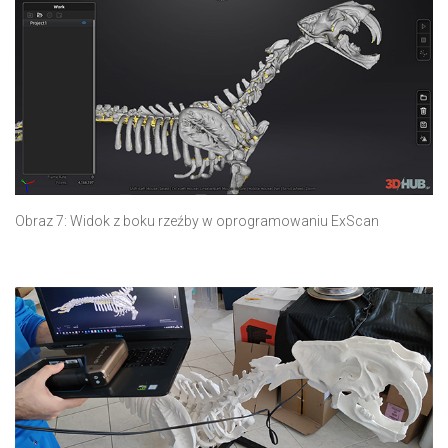
Obraz 7: Widok z boku rzeźby w oprogramowaniu ExScan