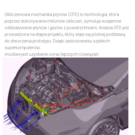
Obliczeniowa mechanika płynów (CFD) to technologia, która
poprzez dokonywanie milionów obliczeń, symuluje wzajemne
oddziaływanie płynów i gazów z powierzchniami. Analiza CFD jest
prowadzona na etapie projektu, który staje się później podstawą
do stworzenia prototypu. Dzięki zastosowaniu szybkich
superkomputerów,
możliwe jest uzyskanie coraz lepszych rozwiązań.