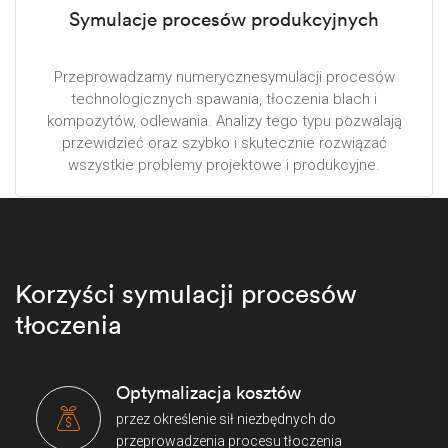
Symulacje procesów produkcyjnych
Przeprowadzamy numerycznesymulacji procesów
technologicznych spawania, tłoczenia blach i
kompozytów, odlewania. Analizy tego typu pozwalają
przewidzieć oraz szybko i skutecznie rozwiązać
wszystkie problemy projektowe i produkcyjne.
Korzyści symulacji procesów
tłoczenia
Optymalizacja kosztów
przez określenie sił niezbędnych do
przeprowadzenia procesu tłoczenia