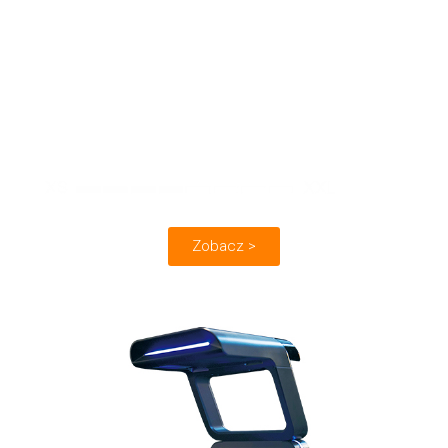
Źródło światła:
strukturalne (niebieskie)
Dokładność:
do 0,005 mm
Szybkość:
(pojedynczy skan) ≤1,5 s
Obiekty:
Zobacz >