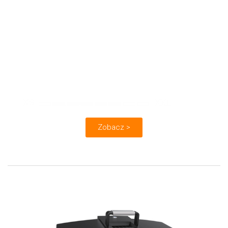
✓ 4 tryby pracy
Źródło światła:
laser niebieski i podczerwień
Dokładność: do 0,02 mm
Szybkość: 1 860 000 pkt/s
Obiekty:
Zobacz >