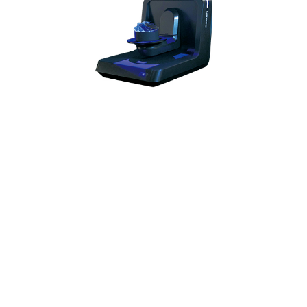
AutoScan Inspec
✓ Precyzyjne skanowanie małych obiektów
✓ W pełni automatyczny stacjonarny skaner 3D
✓ Precyzyjny model 3D gotowy po jednym kliknięciu
✓ Idealny do kontroli wymiarów
Źródło światła:
strukturalne (niebieskie)