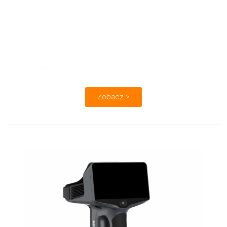
Dokładność:
do 0,01 mm
Szybkość:
/
Obiekty:
Zobacz >