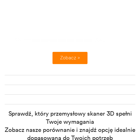
Dokładność objętościowa:
do 0,04 + 0,06 mm/m
Szybkość:
do 4 500 000 pkt/s
Obiekty:
Zobacz >
Sprawdź, który przemysłowy skaner 3D spełni
Twoje wymagania
Zobacz nasze porównanie i znajdź opcję idealnie
dopasowaną do Twoich potrzeb