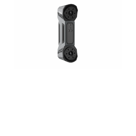
FreeScan Combo
✓ Hybrydowa technologia
✓ Kompaktowy i lekki