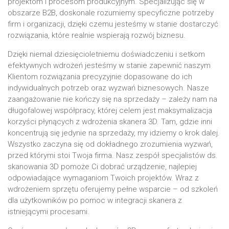
projektom i procesom produkcyjnym. Specjalizując się w
obszarze B2B, doskonale rozumiemy specyficzne potrzeby
firm i organizacji, dzięki czemu jesteśmy w stanie dostarczyć
rozwiązania, które realnie wspierają rozwój biznesu.
Dzięki niemal dziesięcioletniemu doświadczeniu i setkom
efektywnych wdrożeń jesteśmy w stanie zapewnić naszym
Klientom rozwiązania precyzyjnie dopasowane do ich
indywidualnych potrzeb oraz wyzwań biznesowych. Nasze
zaangażowanie nie kończy się na sprzedaży – zależy nam na
długofalowej współpracy, której celem jest maksymalizacja
korzyści płynących z wdrożenia skanera 3D. Tam, gdzie inni
koncentrują się jedynie na sprzedaży, my idziemy o krok dalej.
Wszystko zaczyna się od dokładnego zrozumienia wyzwań,
przed którymi stoi Twoja firma. Nasz zespół specjalistów ds.
skanowania 3D pomoże Ci dobrać urządzenie, najlepiej
odpowiadające wymaganiom Twoich projektów. Wraz z
wdrożeniem sprzętu oferujemy pełne wsparcie – od szkoleń
dla użytkowników po pomoc w integracji skanera z
istniejącymi procesami.