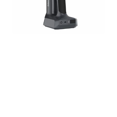
EinScan Libre
✓ Cały proces skanowania realizowany na urządzeniu
✓ Bezprzewodowe skanowanie 3D
✓ Laserowe skanowanie bez markerów w kolorze
✓ Hybrydowa technologia
Źródło światła:
laser niebieski i podczerwień