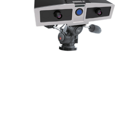
OptimScan 5M Plus
✓ Ultraprecyzyjne skanowanie
✓ Trzy zakresy skanowania
✓ Praca w trudnych warunkach środowiskowych
✓ Idealny do kontroli wymiarów