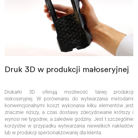
Druk 3D w produkcji małoseryjnej
Drukarki 3D oferują możliwość taniej produkcji
niskoseryjnej. W porównaniu do wytwarzania metodami
konwencjonalnymi koszt wykonania kilku elementów jest
znacznie niższy, a czas dostawy zdecydowanie krótszy i
wynosi nie tygodnie, a zaledwie godziny. Jest t szczególnie
korzystne w przypadku wytwarzania niewielkich nakładów
lub w produkcji spersonalizowanej dla klienta.