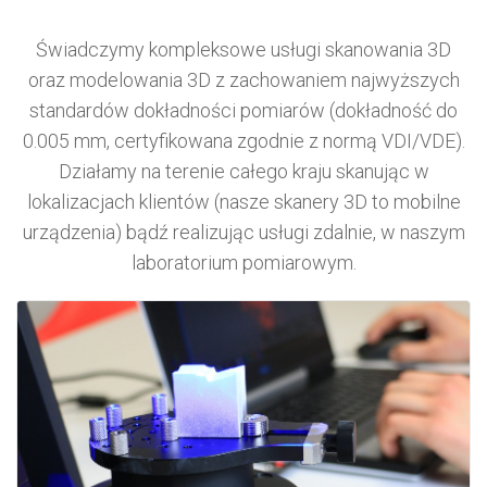
Świadczymy kompleksowe usługi skanowania 3D
oraz modelowania 3D z zachowaniem najwyższych
standardów dokładności pomiarów (dokładność do
0.005 mm, certyfikowana zgodnie z normą VDI/VDE).
Działamy na terenie całego kraju skanując w
lokalizacjach klientów (nasze skanery 3D to mobilne
urządzenia) bądź realizując usługi zdalnie, w naszym
laboratorium pomiarowym.