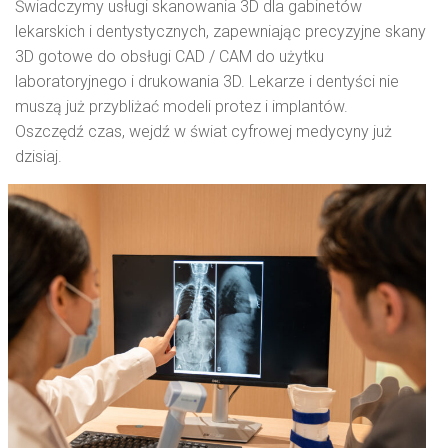
Świadczymy usługi skanowania 3D dla gabinetów
lekarskich i dentystycznych, zapewniając precyzyjne skany
3D gotowe do obsługi CAD / CAM do użytku
laboratoryjnego i drukowania 3D. Lekarze i dentyści nie
muszą już przybliżać modeli protez i implantów.
Oszczędź czas, wejdź w świat cyfrowej medycyny już
dzisiaj.