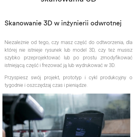
Skanowanie 3D w inżynierii odwrotnej
Niezależnie od tego, czy masz część do odtworzenia, dla
której nie istnieje rysunek lub model 3D, czy też musisz
szybko przeprojektować lub po prostu zmodyfikować
istniejącą część i frezować ją lub wydrukować w 3D.
Przyspiesz swój projekt, prototyp i cykl produkcyjny o
tygodnie i oszczędzaj czas i pieniądze.