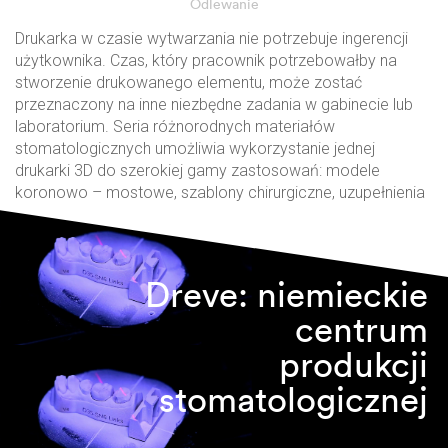
Odlewanie
Drukarka w czasie wytwarzania nie potrzebuje ingerencji
użytkownika. Czas, który pracownik potrzebowałby na
stworzenie drukowanego elementu, może zostać
przeznaczony na inne niezbędne zadania w gabinecie lub
laboratorium. Seria różnorodnych materiałów
stomatologicznych umożliwia wykorzystanie jednej
drukarki 3D do szerokiej gamy zastosowań: modele
koronowo – mostowe, szablony chirurgiczne, uzupełnienia
protetyczne, szyny i aparaty retencyjne, modele
ortodontyczne.
Dreve: niemieckie
centrum
produkcji
stomatologicznej