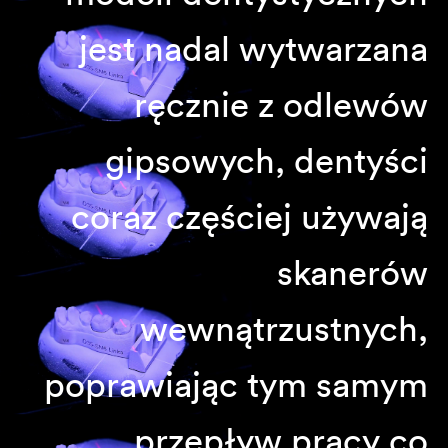
jest nadal wytwarzana
ręcznie z odlewów
gipsowych, dentyści
coraz częściej używają
skanerów
wewnątrzustnych,
poprawiając tym samym
przepływ pracy co