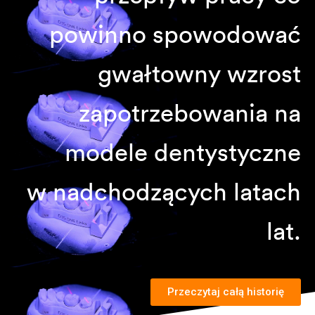
powinno spowodować
gwałtowny wzrost
zapotrzebowania na
modele dentystyczne
w nadchodzących latach
lat.
Przeczytaj całą historię