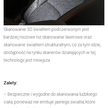
Skanowanie 3D światłem podczerwonym jest
bardziej niszowe niż skanowanie laserowe oraz
skanowanie światłem strukturalnym, co za tym idzie,
dostępność na rynku skanerów działających w tej
technologii jest mniejsza.
Zalety:
– Bezpieczne i wygodne do skanowania ludzkiego
ciała, ponieważ nie emituje jasnego światła, które