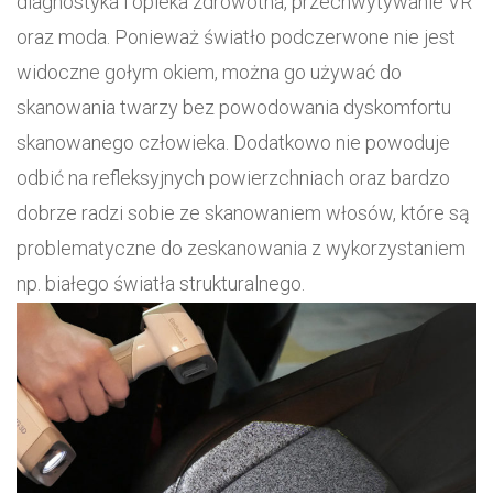
diagnostyka i opieka zdrowotna, przechwytywanie VR
oraz moda. Ponieważ światło podczerwone nie jest
widoczne gołym okiem, można go używać do
skanowania twarzy bez powodowania dyskomfortu
skanowanego człowieka. Dodatkowo nie powoduje
odbić na refleksyjnych powierzchniach oraz bardzo
dobrze radzi sobie ze skanowaniem włosów, które są
problematyczne do zeskanowania z wykorzystaniem
np. białego światła strukturalnego.