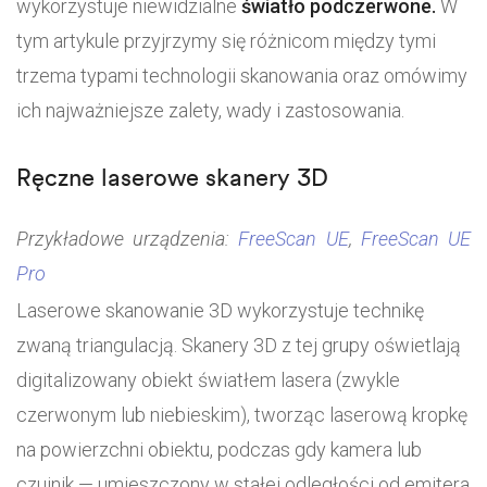
wykorzystuje niewidzialne
światło podczerwone.
W
tym artykule przyjrzymy się różnicom między tymi
trzema typami technologii skanowania oraz omówimy
ich najważniejsze zalety, wady i zastosowania.
Ręczne laserowe skanery 3D
Przykładowe urządzenia:
FreeScan UE
,
FreeScan UE
Pro
Laserowe skanowanie 3D wykorzystuje technikę
zwaną triangulacją. Skanery 3D z tej grupy oświetlają
digitalizowany obiekt światłem lasera (zwykle
czerwonym lub niebieskim), tworząc laserową kropkę
na powierzchni obiektu, podczas gdy kamera lub
czujnik — umieszczony w stałej odległości od emitera