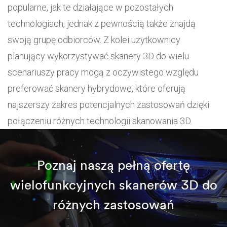
popularne, jak te działające w pozostałych
technologiach, jednak z pewnością także znajdą
swoją grupę odbiorców. Z kolei użytkownicy
planujący wykorzystywać skanery 3D do wielu
scenariuszy pracy mogą z oczywistego względu
preferować skanery hybrydowe, które oferują
najszerszy zakres potencjalnych zastosowań dzięki
połączeniu różnych technologii skanowania 3D.
Poznaj naszą pełną ofertę
wielofunkcyjnych skanerów 3D do
różnych zastosowań