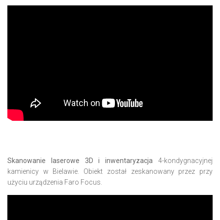
Skanowanie laserowe 3D i inwentaryzacja
4-kondygnacyjnej
kamienicy
w Bielawie
. Obiekt został zeskanowany przez przy
użyciu urządzenia Faro Focus.