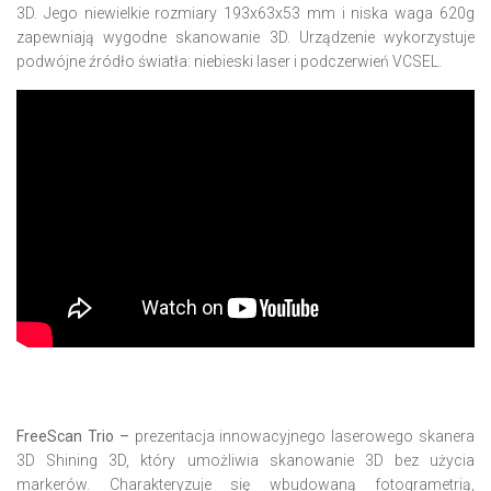
3D. Jego niewielkie rozmiary 193x63x53 mm i niska waga 620g
zapewniają wygodne skanowanie 3D. Urządzenie wykorzystuje
podwójne źródło światła: niebieski laser i podczerwień VCSEL.
FreeScan Trio –
prezentacja innowacyjnego laserowego skanera
3D Shining 3D, który umożliwia skanowanie 3D bez użycia
markerów. Charakteryzuje się wbudowaną fotogrametrią,