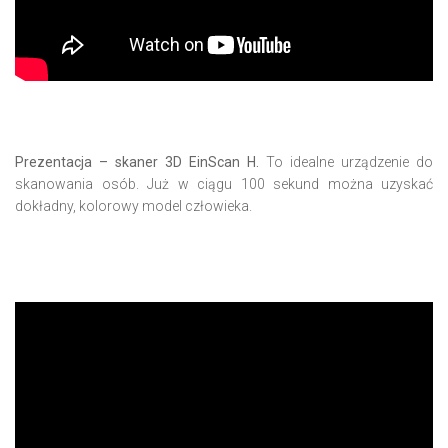
Prezentacja – skaner 3D EinScan H.
To idealne urządzenie do
skanowania osób. Już w ciągu 100 sekund można uzyskać
dokładny, kolorowy model człowieka.