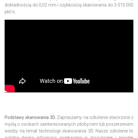
dokładnością do 0,02 mm i szybkością skanowania do 3 010 000
pkt/s.
Podstawy skanowania 3D.
Zapraszamy na szkolenie stworzone z
myślą o osobach zainteresowanych zdobyciem lub poszerzeniem
wiedzy na temat technologii skanowania 3D. Nasze szkolenie to
solidna dawka informacji, przekazana w zrozumiałej i zwięzłej