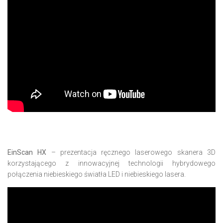
EinScan HX
– prezentacja ręcznego laserowego
skanera 3D
korzystającego z innowacyjnej technologii hybrydowego
połączenia niebieskiego światła LED i niebieskiego lasera.