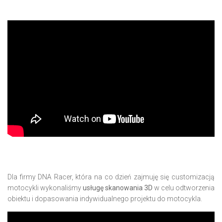
Dla firmy DNA Racer, która na co dzień zajmuję się customizacją
motocykli wykonaliśmy
usługę skanowania 3D
w celu odtworzenia
obiektu i dopasowania indywidualnego projektu do motocykla.