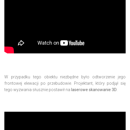
W przypadku tego obiektu niezbędne było odtworzenie jego
frontowej elewacji po przebudowie. Projektant, który podjął się
tego wyzwania słusznie postawił na
laserowe skanowanie 3D
.