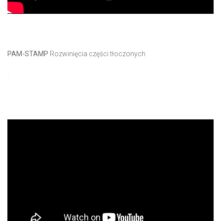
PAM-STAMP
Rozwinięcia części tłoczonych
.