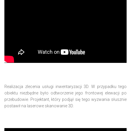
Realizacja zlecenia usługi inwentaryzacji 3D. W przypadku tego
obiektu niezbędne było odtworzenie jego frontowej elewacji po
przebudowie. Projektant, który podjął się tego wyzwania słusznie
postawił na laserowe skanowanie 3D.