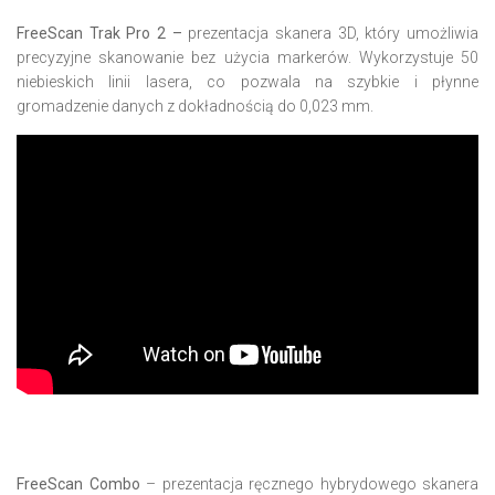
FreeScan Trak Pro 2 –
prezentacja skanera 3D, który umożliwia
precyzyjne skanowanie bez użycia markerów. Wykorzystuje 50
niebieskich linii lasera, co pozwala na szybkie i płynne
gromadzenie danych z dokładnością do 0,023 mm.
FreeScan Combo
– prezentacja ręcznego hybrydowego skanera