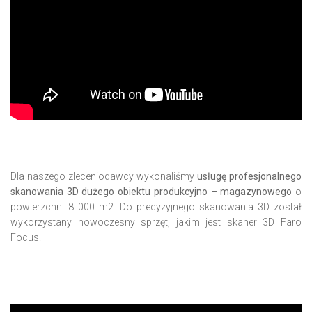
Dla naszego zleceniodawcy wykonaliśmy
usługę profesjonalnego
skanowania 3D dużego obiektu produkcyjno – magazynowego
o
powierzchni 8 000 m2. Do precyzyjnego skanowania 3D został
wykorzystany nowoczesny sprzęt, jakim jest skaner 3D Faro
Focus.