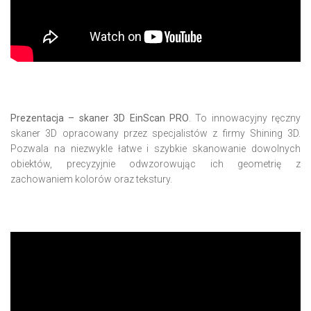
Prezentacja – skaner 3D EinScan PRO
. To innowacyjny ręczny
skaner 3D opracowany przez specjalistów z firmy Shining 3D.
Pozwala na niezwykle łatwe i szybkie skanowanie dowolnych
obiektów, precyzyjnie odwzorowując ich geometrię z
zachowaniem kolorów oraz tekstury.