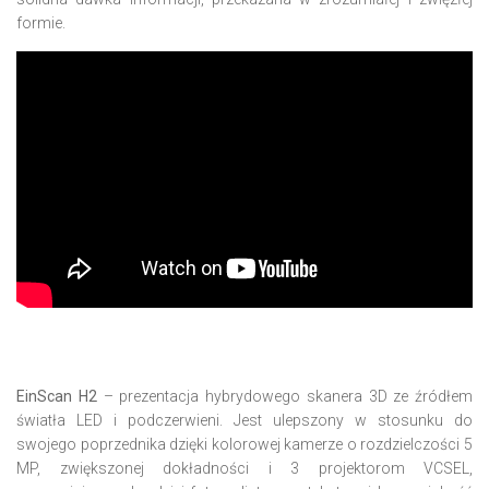
formie.
EinScan H2
– prezentacja hybrydowego skanera 3D ze źródłem
światła LED i podczerwieni. Jest ulepszony w stosunku do
swojego poprzednika dzięki kolorowej kamerze o rozdzielczości 5
MP, zwiększonej dokładności i 3 projektorom VCSEL,