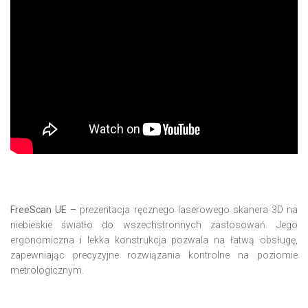
FreeScan UE –
prezentacja ręcznego laserowego skanera 3D na
niebieskie światło do wszechstronnych zastosowań. Jego
ergonomiczna i lekka konstrukcja pozwala na łatwą obsługę,
zapewniając precyzyjne rozwiązania kontrolne na poziomie
metrologicznym.