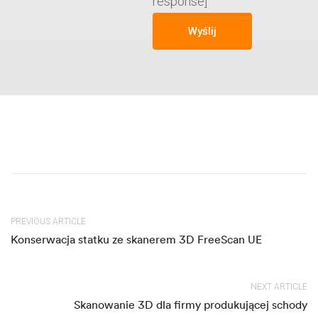
response]
PREVIOUS ARTICLE
Konserwacja statku ze skanerem 3D FreeScan UE
NEXT ARTICLE
Skanowanie 3D dla firmy produkującej schody