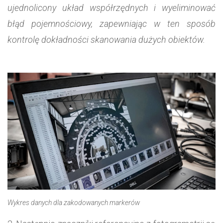
ujednolicony układ współrzędnych i wyeliminować
błąd pojemnościowy, zapewniając w ten sposób
kontrolę dokładności skanowania dużych obiektów.
Wykres danych dla zakodowanych markerów