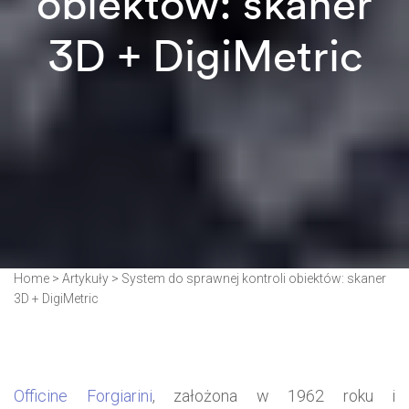
obiektów: skaner
3D + DigiMetric
Home
>
Artykuły
>
System do sprawnej kontroli obiektów: skaner
3D + DigiMetric
Officine Forgiarini
, założona w 1962 roku i