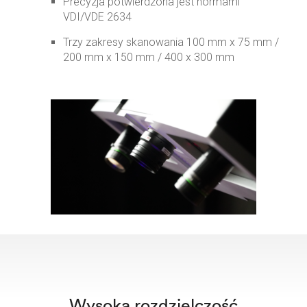
Precyzja potwierdzona jest normami
VDI/VDE 2634
Trzy zakresy skanowania 100 mm x 75 mm /
200 mm x 150 mm / 400 x 300 mm
Wysoka rozdzielczość​