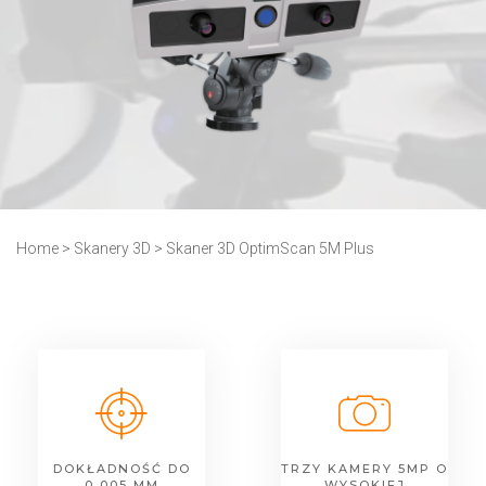
Home
>
Skanery 3D
>
Skaner 3D OptimScan 5M Plus
DOKŁADNOŚĆ DO
TRZY KAMERY 5MP O
0,005 MM
WYSOKIEJ