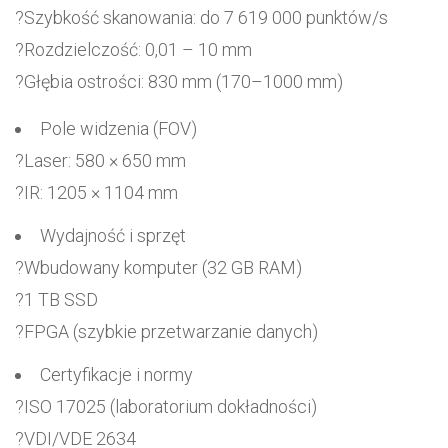
?Szybkość skanowania: do 7 619 000 punktów/s
?Rozdzielczość: 0,01 – 10 mm
?Głębia ostrości: 830 mm (170–1000 mm)
Pole widzenia (FOV)
?Laser: 580 × 650 mm
?IR: 1205 × 1104 mm
Wydajność i sprzęt
?Wbudowany komputer (32 GB RAM)
?1 TB SSD
?FPGA (szybkie przetwarzanie danych)
Certyfikacje i normy
?ISO 17025 (laboratorium dokładności)
?VDI/VDE 2634