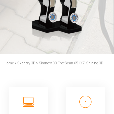
Home
>
Skanery 3D
>
Skanery 3D FreeScan X5 i X7, Shining 3D