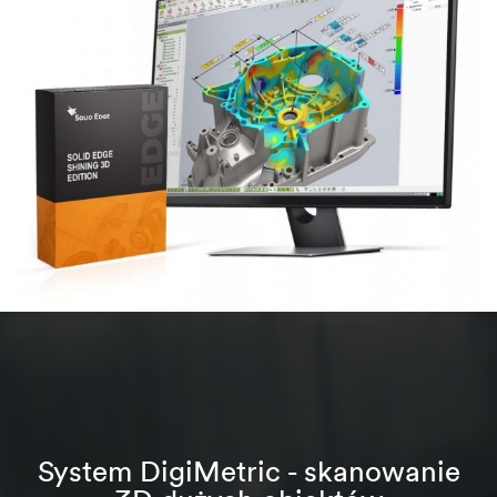
System DigiMetric - skanowanie