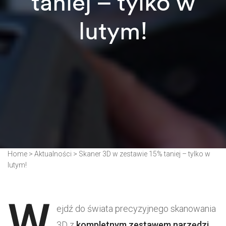
taniej – tylko w
lutym!
Home
>
Aktualności
>
Skaner 3D w zestawie 15% taniej – tylko w
lutym!
W
ejdź do świata precyzyjnego skanowania
3D z
kompletnym zestawem narzędzi.