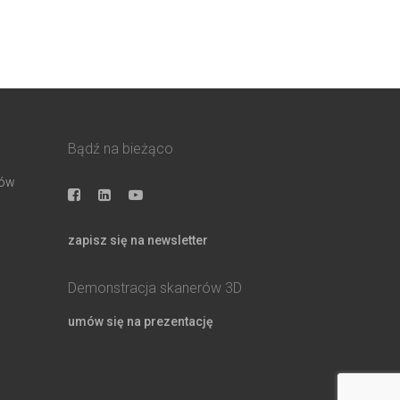
Bądź na bieżąco
ków
zapisz się na newsletter
Demonstracja skanerów 3D
umów się na prezentację