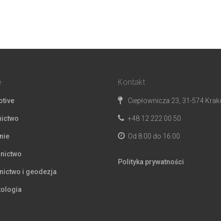
e
Kontakt
tive
Ciepłownicza 23, 31-574 Kra
ictwo
+48 12 222 00 50
nie
Od 8:00 do 16:00
nictwo
Polityka prywatności
ictwo i geodezja
ologia