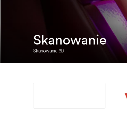
Skanowanie
Skanowanie 3D
Odt
vid