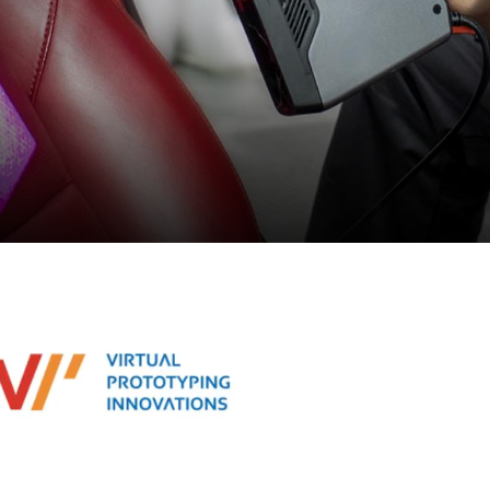
warzacz
eo