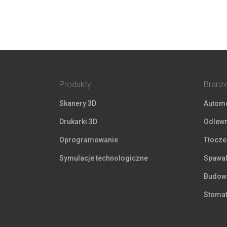
Produkty
Branż
Skanery 3D
Automo
Drukarki 3D
Odlewn
Oprogramowanie
Tłocze
Symulacje technologiczne
Spawal
Budown
Stomat