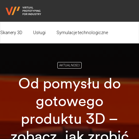
Skanery 3D
Usługi
Symulacje technologiczne
Produkty uzupełniające
Strefa Wiedzy
O nas
Kontakt
AKTUALNOŚCI
Od pomysłu do
gotowego
produktu 3D –
zobacz, jak zrobić