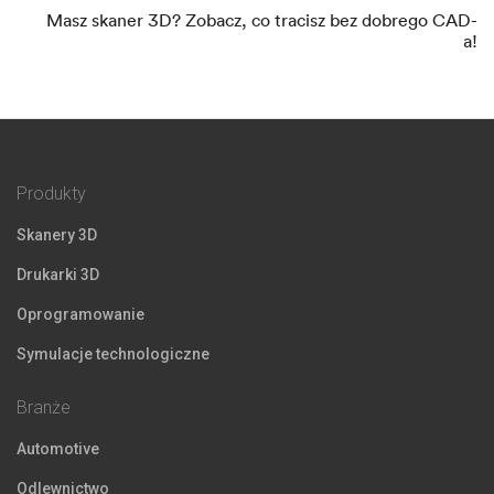
Masz skaner 3D? Zobacz, co tracisz bez dobrego CAD-
a!
Produkty
Skanery 3D
Drukarki 3D
Oprogramowanie
Symulacje technologiczne
Branże
Automotive
Odlewnictwo