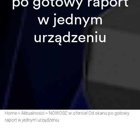
po gotowy raport
w jednym
urządzeniu
Home
>
Aktualności
>
NOWOŚĆ w ofercie! Od skanu po gotowy
raport w jednym urządzeniu