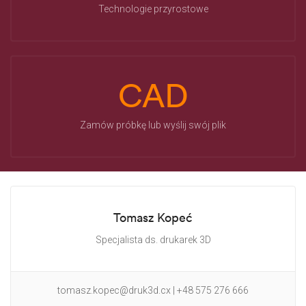
Technologie przyrostowe
CAD
Zamów próbkę lub wyślij swój plik
Tomasz Kopeć
Specjalista ds. drukarek 3D
tomasz.kopec@druk3d.cx | +48 575 276 666