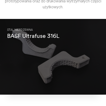
prototypowania oraz do drukowania wytrzymałych części
użytkowych.
STAL NIERDZEWNA
BASF Ultrafuse 316L