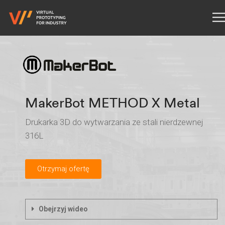
MakerBot METHOD X Metal
Drukarka 3D do wytwarzania ze stali nierdzewnej
316L
Otrzymaj ofertę
Obejrzyj wideo