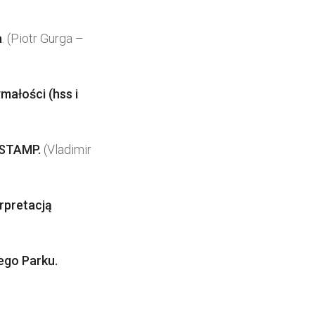
a
. (Piotr Gurga –
ałości (hss i
-STAMP.
(Vladimir
rpretacją
ego Parku.