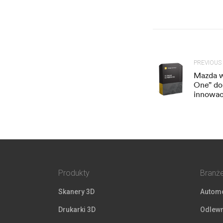
PREVIOUS
Mazda w
One” do
innowac
Produkty
Branż
Skanery 3D
Automo
Drukarki 3D
Odlewn