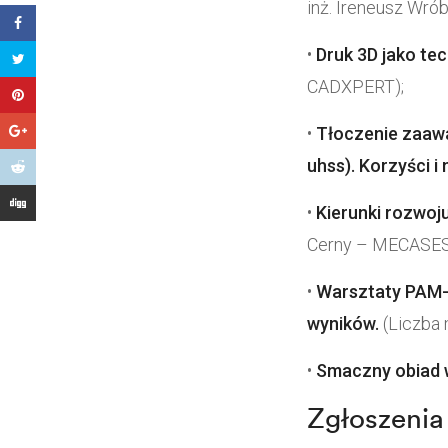
inż. Ireneusz Wró
•
Druk 3D jako te
CADXPERT);
•
Tłoczenie zaawa
uhss). Korzyści i
•
Kierunki rozwoj
Cerny – MECASES
•
Warsztaty PAM-
wyników.
(Liczba 
•
Smaczny obiad 
Zgłoszenia