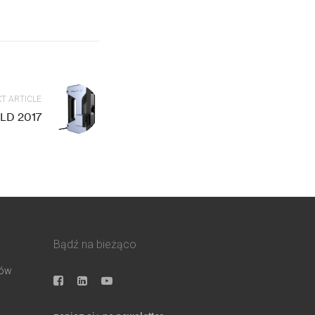
T ARTICLE
LD 2017
Bądź na bieżąco
ków