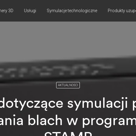
nery 3D
Usługi
Symulacje technologiczne
Produkty uzup
AKTUALNOŚCI
dotyczące symulacji 
nia blach w progra