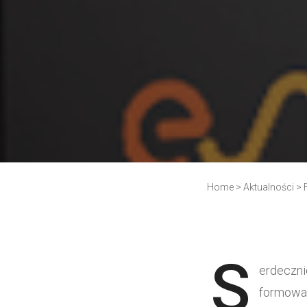
Home
>
Aktualności
>
S
erdeczni
formowa