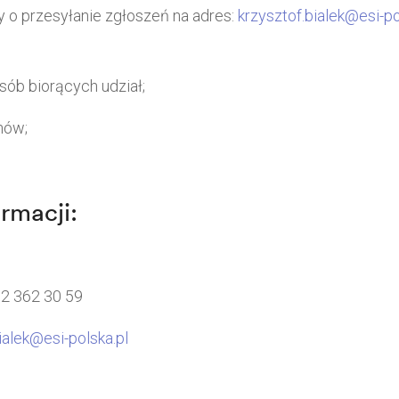
 o przesyłanie zgłoszeń na adres:
krzysztof.bialek@esi-po
osób biorących udział;
nów;
rmacji:
12 362 30 59
ialek@esi-polska.pl