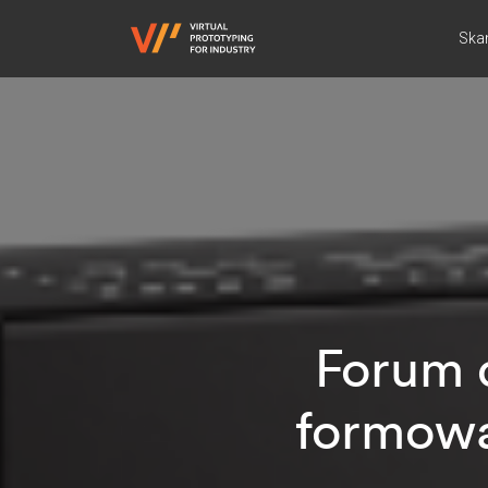
Ska
Forum 
formowa