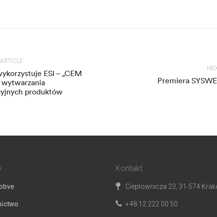
 ARTICLE
NEX
ykorzystuje ESI – „CEM
Premiera SYSWE
 wytwarzania
yjnych produktów
e
Kontakt
tive
Ciepłownicza 23, 31-574 Kra
ictwo
+48 12 222 00 50