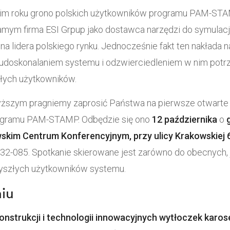
im roku grono polskich użytkowników programu PAM-STA
 samym firma ESI Grpup jako dostawca narzędzi do symulac
na lidera polskiego rynku. Jednocześnie fakt ten nakłada 
 udoskonalaniem systemu i odzwierciedleniem w nim potr
łych użytkowników.
ższym pragniemy zaprosić Państwa na pierwsze otwarte 
ogramu PAM-STAMP. Odbędzie się ono
12 października
o
skim Centrum Konferencyjnym, przy ulicy Krakowskiej 
, 32-085. Spotkanie skierowane jest zarówno do obecnych, j
zyszłych użytkowników systemu.
iu
onstrukcji i technologii innowacyjnych wytłoczek karos