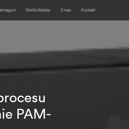
ełniające
Strefa Wiedzy
O nas
Kontakt
procesu
mie PAM-