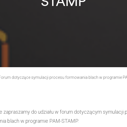
STAMP
Forum dotyczące symulacji procesu formowania blach w programie
e zapraszamy do udziału w forum dotyczącym symulacji 
nia blach w programie PAM-STAMP.