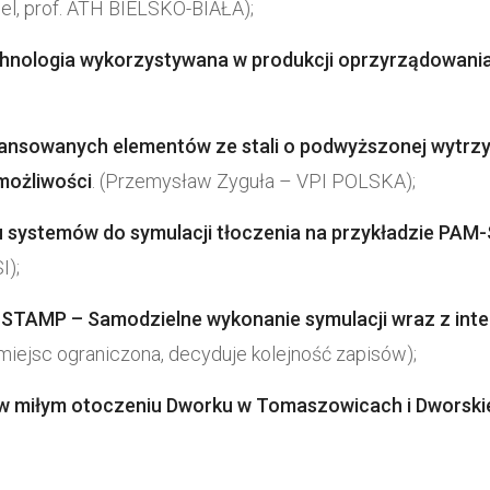
bel, prof. ATH BIELSKO-BIAŁA);
chnologia wykorzystywana w produkcji oprzyrządowani
nsowanych elementów ze stali o podwyższonej wytrzym
 możliwości
. (Przemysław Zyguła – VPI POLSKA);
u systemów do symulacji tłoczenia na przykładzie PAM
I);
STAMP – Samodzielne wykonanie symulacji wraz z inte
miejsc ograniczona, decyduje kolejność zapisów);
w miłym otoczeniu Dworku w Tomaszowicach i Dworski