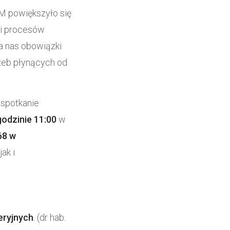
M powiększyło się
ji procesów
na nas obowiązki
zeb płynących od
spotkanie
godzinie 11:00
w
68 w
ak i
eryjnych
. (dr hab.